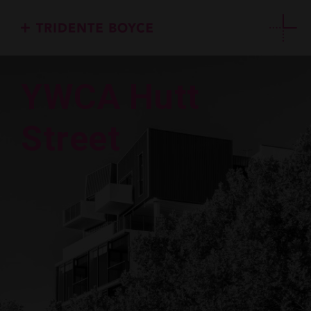
YWCA Hutt
Street